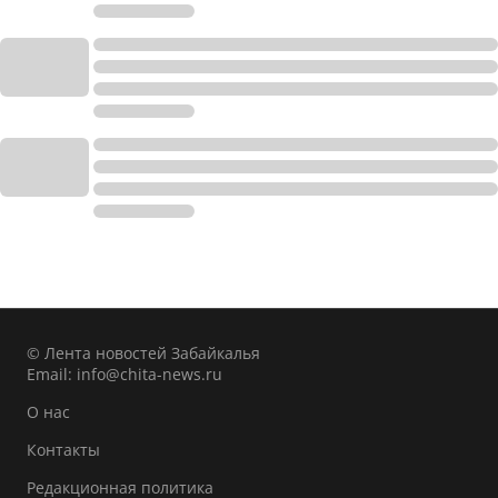
© Лента новостей Забайкалья
Email:
info@chita-news.ru
О нас
Контакты
Редакционная политика