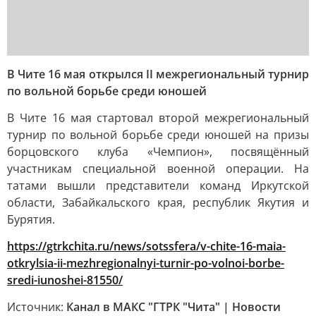
В Чите 16 мая открылся II межрегиональный турнир
по вольной борьбе среди юношей
В Чите 16 мая стартовал второй межрегиональный
турнир по вольной борьбе среди юношей на призы
борцовского клуба «Чемпион», посвящённый
участникам специальной военной операции. На
татами вышли представители команд Иркутской
области, Забайкальского края, республик Якутия и
Бурятия.
https://gtrkchita.ru/news/sotssfera/v-chite-16-maia-
otkrylsia-ii-mezhregionalnyi-turnir-po-volnoi-borbe-
sredi-iunoshei-81550/
Источник:
Канал в МАКС "ГТРК "Чита" | Новости