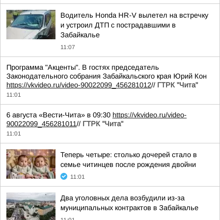
Водитель Honda HR-V вылетел на встречку
и устроил ДТП с пострадавшими в
Забайкалье
11:07
Программа "Акценты". В гостях председатель
Законодательного собрания Забайкальского края Юрий Кон
https://vkvideo.ru/video-90022099_456281012
//
ГТРК "Чита"
11:01
6 августа «Вести-Чита» в 09:30
https://vkvideo.ru/video-
90022099_456281011
//
ГТРК "Чита"
11:01
Теперь четыре: столько дочерей стало в
семье читинцев после рождения двойни
11:01
Два уголовных дела возбудили из-за
муниципальных контрактов в Забайкалье