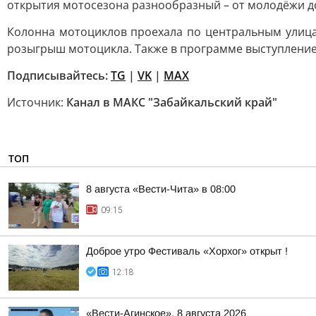
открытия мотосезона разнообразный – от молодёжи до
Колонна мотоциклов проехала по центральным улица
розыгрыш мотоцикла. Также в программе выступление
Подписывайтесь:
TG
|
VK
|
MAX
Источник:
Канал в МАКС "Забайкальский край"
ТОП
8 августа «Вести-Чита» в 08:00
09:15
Доброе утро Фестиваль «Хорхог» открыт !
12:18
«Вести-Агинское», 8 августа 2026