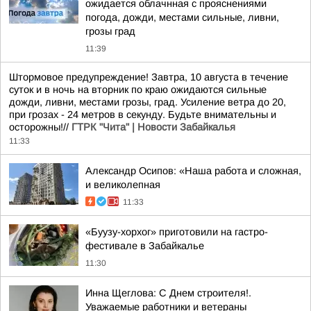
ожидается облачнная с прояснениями
погода, дожди, местами сильные, ливни,
грозы град
11:39
Штормовое предупреждение! Завтра, 10 августа в течение
суток и в ночь на вторник по краю ожидаются сильные
дожди, ливни, местами грозы, град. Усиление ветра до 20,
при грозах - 24 метров в секунду. Будьте внимательны и
осторожны!//
ГТРК "Чита" | Новости Забайкалья
11:33
Александр Осипов: «Наша работа и сложная,
и великолепная
11:33
«Буузу-хорхог» приготовили на гастро-
фестивале в Забайкалье
11:30
Инна Щеглова: С Днем строителя!.
Уважаемые работники и ветераны