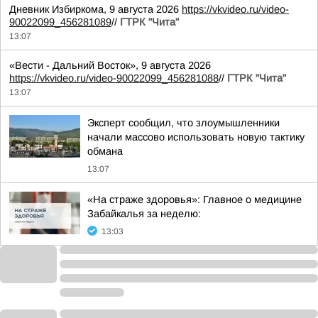
Дневник Избиркома, 9 августа 2026
https://vkvideo.ru/video-
90022099_456281089
//
ГТРК "Чита"
13:07
«Вести - Дальний Восток», 9 августа 2026
https://vkvideo.ru/video-90022099_456281088
//
ГТРК "Чита"
13:07
Эксперт сообщил, что злоумышленники
начали массово использовать новую тактику
обмана
13:07
«На страже здоровья»: Главное о медицине
Забайкалья за неделю:
13:03