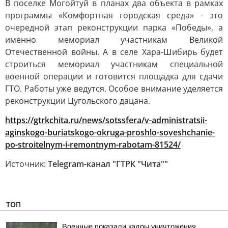
В поселке Могойтуй в планах два объекта в рамках
программы «Комфортная городская среда» - это
очередной этап реконструкции парка «Победы», а
именно мемориал участникам Великой
Отечественной войны. А в селе Хара-Шибирь будет
строиться мемориал участникам специальной
военной операции и готовится площадка для сдачи
ГТО. Работы уже ведутся. Особое внимание уделяется
реконструкции Цугольского дацана.
https://gtrkchita.ru/news/sotssfera/v-administratsii-
aginskogo-buriatskogo-okruga-proshlo-soveshchanie-
po-stroitelnym-i-remontnym-rabotam-81524/
Источник:
Telegram-канал "ГТРК "Чита""
ТОП
Военные показали кадры уничтожения