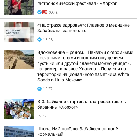
гастрономический фестиваль «Хорхог
09:48
«На страже здоровья»: Главное о медицине
Забайкалья за неделю:
13:03
Вдохновение – рядом. . Пейзажи с огромными
песчаными горами и полным ощущением
пустыни или другой планеты можно увидеть,
например, в оазисе Хоакина в Перу или на
территории национального памятника White
Sands в Нью-Мексико
10:27
В Забайкалье стартовал гастрофестиваль
баранины «Хорхог»
02:42
Школа № 2 посёлка Забайкальск: полёт
нормальный!