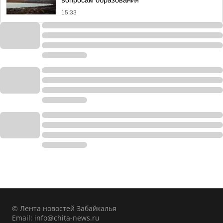
вопросам образования
15:33
© Лента новостей Забайкалья
Email:
info@chita-news.ru