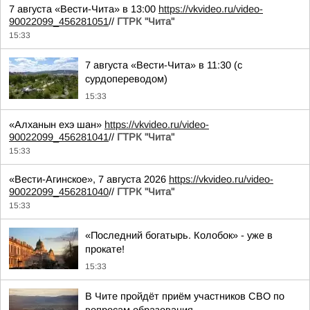
7 августа «Вести-Чита» в 13:00
https://vkvideo.ru/video-
90022099_456281051
//
ГТРК "Чита"
15:33
7 августа «Вести-Чита» в 11:30 (с
сурдопереводом)
15:33
«Алханын ехэ шан»
https://vkvideo.ru/video-
90022099_456281041
//
ГТРК "Чита"
15:33
«Вести-Агинское», 7 августа 2026
https://vkvideo.ru/video-
90022099_456281040
//
ГТРК "Чита"
15:33
«Последний богатырь. Колобок» - уже в
прокате!
15:33
В Чите пройдёт приём участников СВО по