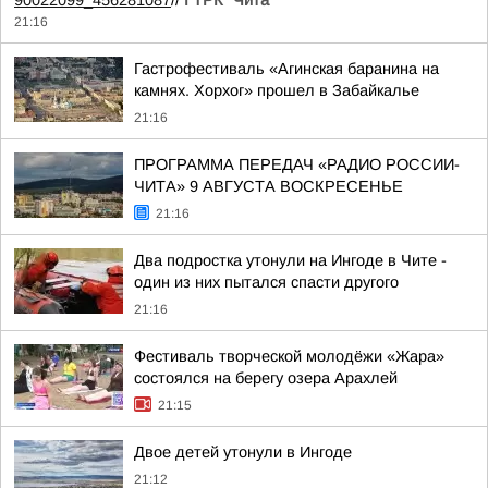
90022099_456281087
//
ГТРК "Чита"
21:16
Гастрофестиваль «Агинская баранина на
камнях. Хорхог» прошел в Забайкалье
21:16
ПРОГРАММА ПЕРЕДАЧ «РАДИО РОССИИ-
ЧИТА» 9 АВГУСТА ВОСКРЕСЕНЬЕ
21:16
Два подростка утонули на Ингоде в Чите -
один из них пытался спасти другого
21:16
Фестиваль творческой молодёжи «Жара»
состоялся на берегу озера Арахлей
21:15
Двое детей утонули в Ингоде
21:12