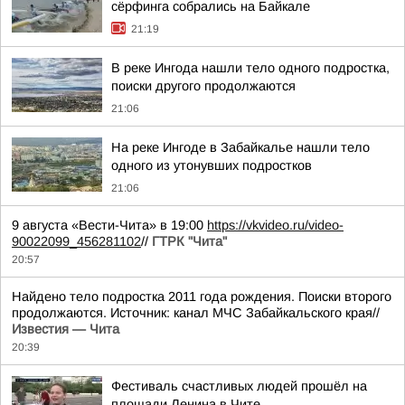
сёрфинга собрались на Байкале
21:19
В реке Ингода нашли тело одного подростка,
поиски другого продолжаются
21:06
На реке Ингоде в Забайкалье нашли тело
одного из утонувших подростков
21:06
9 августа «Вести-Чита» в 19:00
https://vkvideo.ru/video-
90022099_456281102
//
ГТРК "Чита"
20:57
Найдено тело подростка 2011 года рождения. Поиски второго
продолжаются. Источник: канал МЧС Забайкальского края//
Известия — Чита
20:39
Фестиваль счастливых людей прошёл на
площади Ленина в Чите