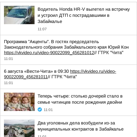
Водитель Honda HR-V вылетел на встречку
и устроил ДТП с пострадавшими в
Забайкалье
11:07
Программа "Акценты". В гостях председатель
Законодательного собрания Забайкальского края Юрий Кон
https://vkvideo.ru/video-90022099_456281012
//
ГТРК "Чита"
11:01
6 августа «Вести-Чита» в 09:30
https://vkvideo.ru/video-
90022099_456281011
//
ГТРК "Чита"
11:01
Теперь четыре: столько дочерей стало в
семье читинцев после рождения двойни
11:01
Два уголовных дела возбудили из-за
муниципальных контрактов в Забайкалье
11:01