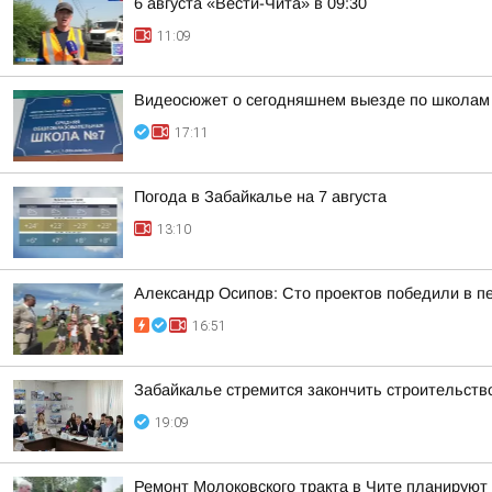
6 августа «Вести-Чита» в 09:30
11:09
Видеосюжет о сегодняшнем выезде по школам
17:11
Погода в Забайкалье на 7 августа
13:10
Александр Осипов: Сто проектов победили в п
16:51
Забайкалье стремится закончить строительств
19:09
Ремонт Молоковского тракта в Чите планируют