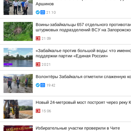
Аршинов
21:10
Воины-забайкальцы 657 отдельного противотанк
штурмовых подразделений ВСУ на Запорожско
21:09
«Забайкалье против большой воды: что именно
поддержки партии «Единая Россия»
20:21
Волонтёры Забайкалья отметили слаженную ко
19:42
Новый 24-метровый мост построят через реку 
15:06
Избирательные участки проверили в Чите