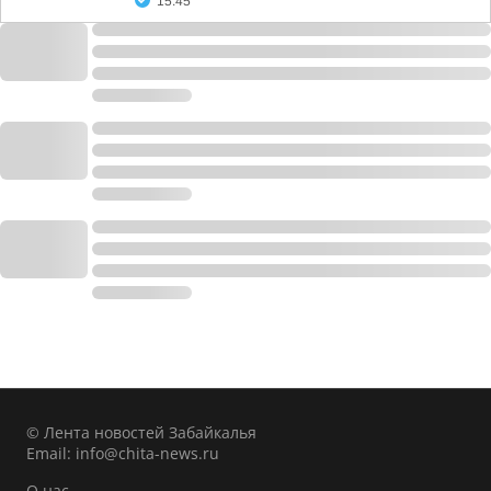
15:45
© Лента новостей Забайкалья
Email:
info@chita-news.ru
О нас