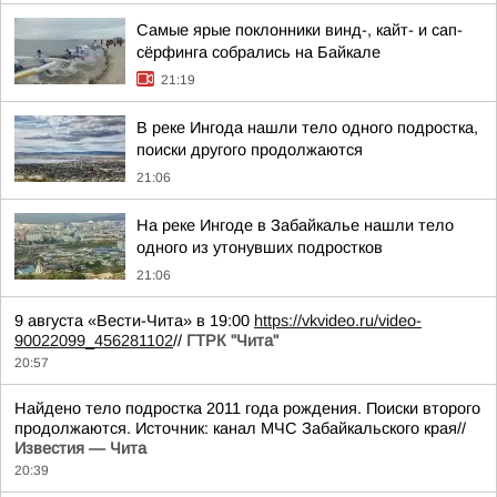
Самые ярые поклонники винд-, кайт- и сап-
сёрфинга собрались на Байкале
21:19
В реке Ингода нашли тело одного подростка,
поиски другого продолжаются
21:06
На реке Ингоде в Забайкалье нашли тело
одного из утонувших подростков
21:06
9 августа «Вести-Чита» в 19:00
https://vkvideo.ru/video-
90022099_456281102
//
ГТРК "Чита"
20:57
Найдено тело подростка 2011 года рождения. Поиски второго
продолжаются. Источник: канал МЧС Забайкальского края//
Известия — Чита
20:39