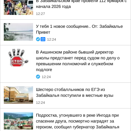
В Забайкальском крае провели 112 ярмарок с
начала 2026 года
12:27
У тебя 1 новое сообщение.. От: Забайкалье
Привет
12:24
В Акшинском районе бывший директор
школы предстанет перед судом по делу о
превышении полномочий и служебном
подлоге
12:24
Шестеро стобалльников по ЕГЭ из
Забайкалья поступили в местные вузы
12:24
Подростка, утонувшего в реке Ингода при
спасении друга, посмертно наградят за
героизм, сообщил губернатор Забайкалья