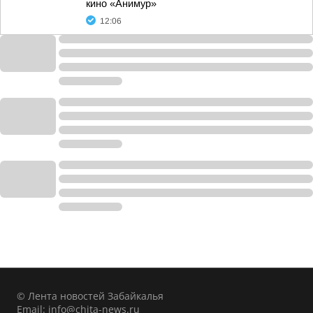
кино «Анимур»
12:06
© Лента новостей Забайкалья
Email:
info@chita-news.ru