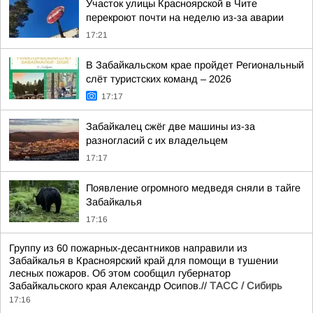
Участок улицы Красноярской в Чите
перекроют почти на неделю из-за аварии
17:21
В Забайкальском крае пройдет Региональный
слёт туристских команд – 2026
17:17
Забайкалец сжёг две машины из-за
разногласий с их владельцем
17:17
Появление огромного медведя сняли в тайге
Забайкалья
17:16
Группу из 60 пожарных-десантников направили из
Забайкалья в Красноярский край для помощи в тушении
лесных пожаров. Об этом сообщил губернатор
Забайкальского края Александр Осипов.//
ТАСС / Сибирь
17:16