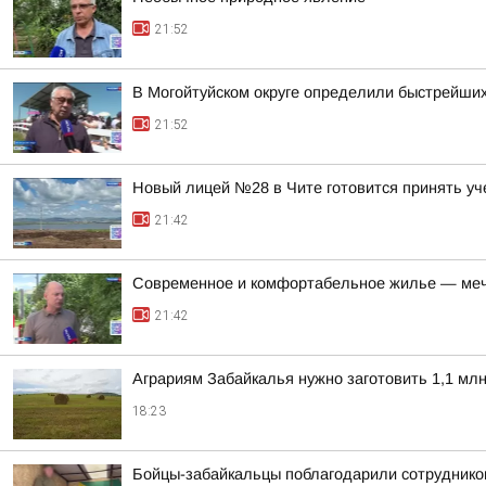
21:52
В Могойтуйском округе определили быстрейших
21:52
Новый лицей №28 в Чите готовится принять уч
21:42
Современное и комфортабельное жилье — меч
21:42
Аграриям Забайкалья нужно заготовить 1,1 млн
18:23
Бойцы-забайкальцы поблагодарили сотруднико