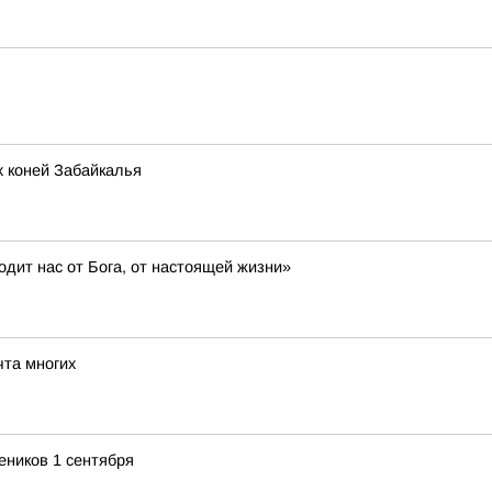
х коней Забайкалья
дит нас от Бога, от настоящей жизни»
та многих
еников 1 сентября