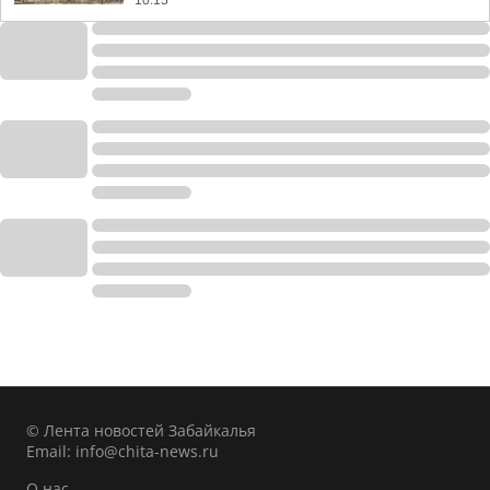
10:15
© Лента новостей Забайкалья
Email:
info@chita-news.ru
О нас