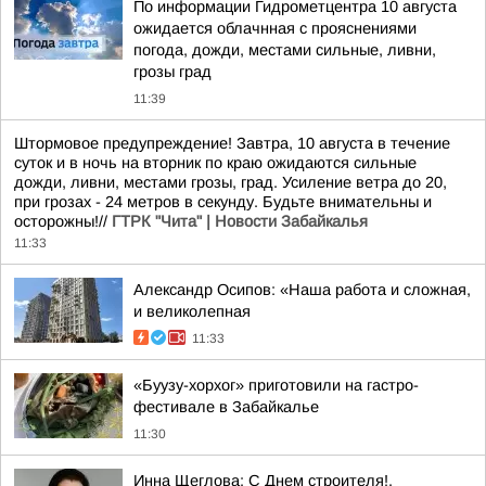
По информации Гидрометцентра 10 августа
ожидается облачнная с прояснениями
погода, дожди, местами сильные, ливни,
грозы град
11:39
Штормовое предупреждение! Завтра, 10 августа в течение
суток и в ночь на вторник по краю ожидаются сильные
дожди, ливни, местами грозы, град. Усиление ветра до 20,
при грозах - 24 метров в секунду. Будьте внимательны и
осторожны!//
ГТРК "Чита" | Новости Забайкалья
11:33
Александр Осипов: «Наша работа и сложная,
и великолепная
11:33
«Буузу-хорхог» приготовили на гастро-
фестивале в Забайкалье
11:30
Инна Щеглова: С Днем строителя!.