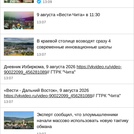
13:09
9 августа «Вести-Чита» в 11:30
13:07
В краевой столице возводят сразу 4
современные инновационные школы
13:07
Дневник Избиркома, 9 августа 2026
https://vkvideo.ru/video-
90022099_456281089
//
ГТРК "Чита"
13:07
«Вести - Дальний Восток», 9 августа 2026
https://vkvideo.ru/video-90022099_456281088
//
ГТРК "Чита"
13:07
Эксперт сообщил, что злоумышленники
начали массово использовать новую тактику
обмана