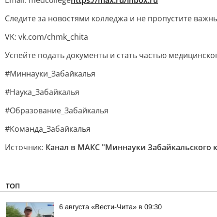
Email: medcollege
https://max.ru/inbox.ru
Следите за новостями колледжа и не пропустите важн
VK: vk.com/chmk_chita
Успейте подать документы и стать частью медицинско
#Миннауки_Забайкалья
#Наука_Забайкалья
#Образование_Забайкалья
#Команда_Забайкалья
Источник:
Канал в МАКС "Миннауки Забайкальского к
ТОП
6 августа «Вести-Чита» в 09:30