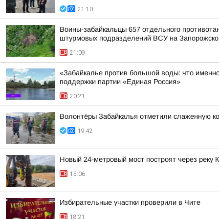
21:10
Воины-забайкальцы 657 отдельного противотанк
штурмовых подразделений ВСУ на Запорожско
21:09
«Забайкалье против большой воды: что именно
поддержки партии «Единая Россия»
20:21
Волонтёры Забайкалья отметили слаженную ко
19:42
Новый 24-метровый мост построят через реку 
15:06
Избирательные участки проверили в Чите
18:21