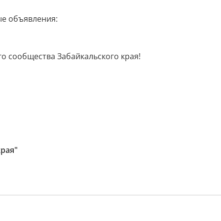
ые объявления:
го сообщества Забайкальского края!
рая"