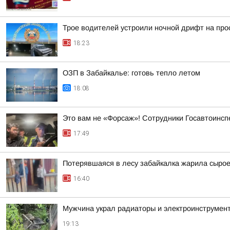
Трое водителей устроили ночной дрифт на про
18:23
ОЗП в Забайкалье: готовь тепло летом
18:08
Это вам не «Форсаж»! Сотрудники Госавтоинсп
17:49
Потерявшаяся в лесу забайкалка жарила сыро
16:40
Мужчина украл радиаторы и электроинструмент
19:13