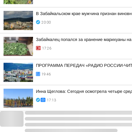
В Забайкальском крае мужчина признан винов
20:00
Забайкалец попался за хранение марихуаны на
17:26
ПРОГРАММА ПЕРЕДАЧ «РАДИО РОССИИ-ЧИТ
19:46
Инна Щеглова: Сегодня осмотрела четыре сред
17:13