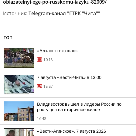
obiazatelnyi-ege-po-russkomu-iazyku-82009/
Источник:
Telegram-канал "ГТРК "Чита""
ТОП
«Алханын ехэ шан»
10:18
7 августа «Вести-Чита» в 13:00
13:37
Владивосток вышел в лидеры России по
росту цен на вторичное жилье
16:48
«Вести-Агинское», 7 августа 2026