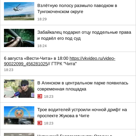
Взлётную полосу размыло паводком в
Тунгокоченском округе
18:29
Забайкалец подарил отцу поддельные права
и подвёл его под суд
18:24
6 августа «Вести-Чита» в 18:00
https://vkvideo.ru/video-
90022099_456281025
//
ГТРК "Чита"
18:23
В Агинском в центральном парке появилась
современная площадка
18:23
Трое водителей устроили ночной дрифт на
проспекте Жукова в Чите
18:23