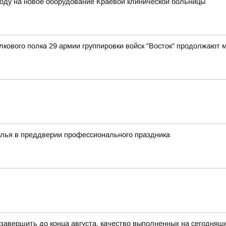
году на новое оборудование Краевой клинической больницы
лкового полка 29 армии группировки войск "Восток" продолжают
алья в преддверии профессионального праздника
 завершить до конца августа, качество выполненных на сегодняш