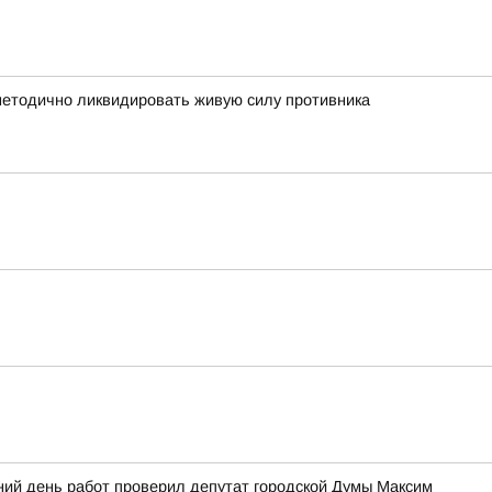
 методично ликвидировать живую силу противника
ний день работ проверил депутат городской Думы Максим