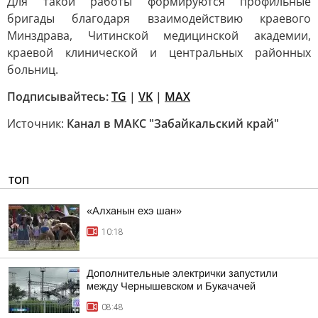
Для такой работы формируются профильные
бригады благодаря взаимодействию краевого
Минздрава, Читинской медицинской академии,
краевой клинической и центральных районных
больниц.
Подписывайтесь:
TG
|
VK
|
MAX
Источник:
Канал в МАКС "Забайкальский край"
ТОП
«Алханын ехэ шан»
10:18
Дополнительные электрички запустили
между Чернышевском и Букачачей
08:48