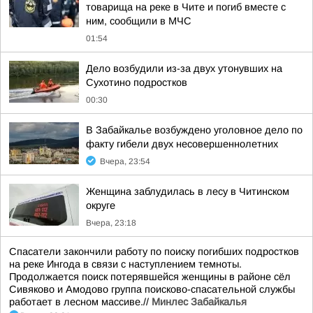
товарища на реке в Чите и погиб вместе с
ним, сообщили в МЧС
01:54
Дело возбудили из-за двух утонувших на
Сухотино подростков
00:30
В Забайкалье возбуждено уголовное дело по
факту гибели двух несовершеннолетних
Вчера, 23:54
Женщина заблудилась в лесу в Читинском
округе
Вчера, 23:18
Спасатели закончили работу по поиску погибших подростков
на реке Ингода в связи с наступлением темноты.
Продолжается поиск потерявшейся женщины в районе сёл
Сивяково и Амодово группа поисково-спасательной службы
работает в лесном массиве.//
Минлес Забайкалья