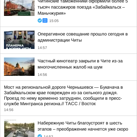
Читинские таможенники оформили более 5
тысяч пассажиров поезда «Забайкальск –
Маньчжурия»
15:05
Оперативное совещание прошло сегодня в
администрации Читы
14:57
Частный кинотеатр закрыли в Чите из-за
многочисленных жалоб на шум
14:56
Мост на региональной дороге Чернышевск — Букачача в
Забайкальском крае поврежден из-за сильного дождя.
Проезд по нему временно затруднен, сообщили в пресс-
службе Минтранса региона.//
ТАСС / Восток
14:56
Набережную Читы благоустроят в шесть
этапов – преображение начнется уже скоро
14:52