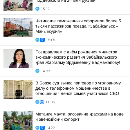
поддержали на 24 млн рублей
15:12
Читинские таможенники оформили более 5
тысяч пассажиров поезда «Забайкальск –
Маньчжурия»
15:05
Поздравляем с днём рождения министра
экономического развития Забайкальского
края Жаргалму Эрдынеевну Бадмажапову!
14:33
В Борзе суд вынес приговор по уголовному
делу о телефонном мошенничестве в
отношении членов семей участников СВО
11:06
Метание маута, рисование красками на воде
и эвенкийский колорит
14:22