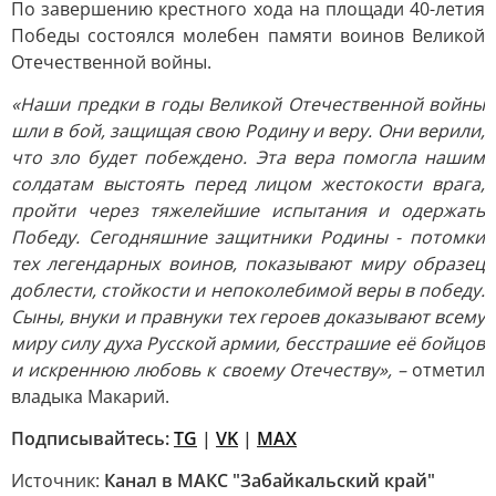
По завершению крестного хода на площади 40-летия
Победы состоялся молебен памяти воинов Великой
Отечественной войны.
«Наши предки в годы Великой Отечественной войны
шли в бой, защищая свою Родину и веру. Они верили,
что зло будет побеждено. Эта вера помогла нашим
солдатам выстоять перед лицом жестокости врага,
пройти через тяжелейшие испытания и одержать
Победу. Сегодняшние защитники Родины - потомки
тех легендарных воинов, показывают миру образец
доблести, стойкости и непоколебимой веры в победу.
Сыны, внуки и правнуки тех героев доказывают всему
миру силу духа Русской армии, бесстрашие её бойцов
и искреннюю любовь к своему Отечеству», –
отметил
владыка Макарий.
Подписывайтесь:
TG
|
VK
|
MAX
Источник:
Канал в МАКС "Забайкальский край"