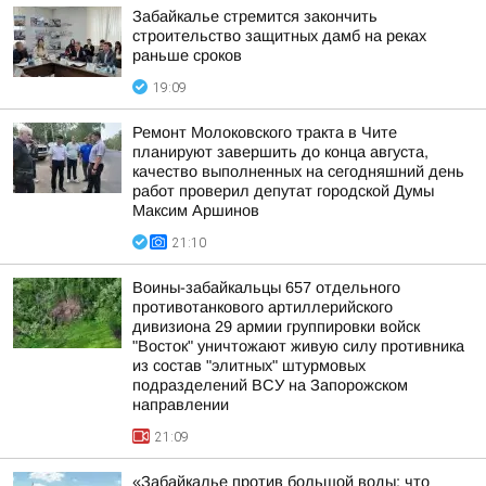
Забайкалье стремится закончить
строительство защитных дамб на реках
раньше сроков
19:09
Ремонт Молоковского тракта в Чите
планируют завершить до конца августа,
качество выполненных на сегодняшний день
работ проверил депутат городской Думы
Максим Аршинов
21:10
Воины-забайкальцы 657 отдельного
противотанкового артиллерийского
дивизиона 29 армии группировки войск
"Восток" уничтожают живую силу противника
из состав "элитных" штурмовых
подразделений ВСУ на Запорожском
направлении
21:09
«Забайкалье против большой воды: что