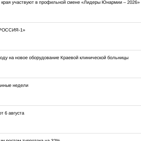
о края участвуют в профильной смене «Лидеры Юнармии – 2026»
РОССИЯ-1»
году на новое оборудование Краевой клинической больницы
танные недели
т 6 августа
ым ростом турпотока на 32%