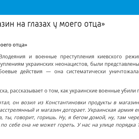
зин на глазах у моего отца»
моего отца»
Злодеяния и военные преступления киевского режим
плениям украинских неонацистов, были представлены 
 боевые действия — она систематически уничтожал
ка, рассказывает о том, как украинские военные убили
тал, он возил из Константиновки продукты в магазин
расстрелянный и магазин догорает. Украинская армия е
а, ты, говорит, горишь. Ну, я бегом домой, ну, там чер
 по себе она не может гореть. У нас на улице порядка