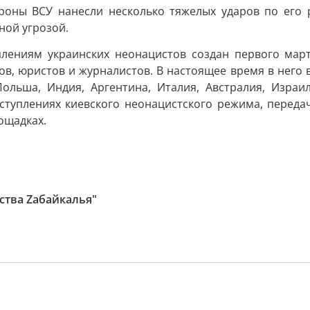
дроны ВСУ нанесли несколько тяжелых ударов по его 
ной угрозой.
лениям украинских неонацистов создан первого март
в, юристов и журналистов. В настоящее время в него 
ольша, Индия, Аргентина, Италия, Австралия, Израи
еступлениях киевского неонацистского режима, переда
ощадках.
ьства Zабайкалья"