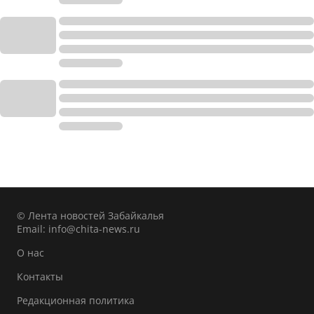
© Лента новостей Забайкалья
Email:
info@chita-news.ru
О нас
Контакты
Редакционная политика