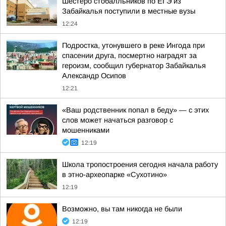
Шестеро стобалльников по ЕГЭ из
Забайкалья поступили в местные вузы
12:24
Подростка, утонувшего в реке Ингода при
спасении друга, посмертно наградят за
героизм, сообщил губернатор Забайкалья
Александр Осипов
12:21
«Ваш родственник попал в беду» — с этих
слов может начаться разговор с
мошенниками
12:19
Школа тропостроения сегодня начала работу
в этно-археопарке «Сухотино»
12:19
Возможно, вы там никогда не были
12:19