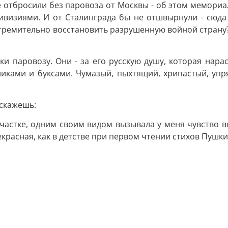
не отбросили без паровоза от Москвы - об этом мемориа
дивизиями. И от Сталинграда бы не отшвырнули - сюда
 стремительно восстановить разрушенную войной страну
ки паровозу. Они - за его русскую душу, которая нара
иками и буксами. Чумазый, пыхтящий, хрипастый, упря
 скажешь:
астке, одним своим видом вызывала у меня чувство во
красная, как в детстве при первом чтении стихов Пушкин