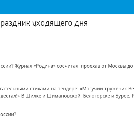
праздник уходящего дня
ссии? Журнал «Родина» сосчитал, проехав от Москвы до
рогательными стихами на тендере: «Могучий труженик В
едестал!» В Шилке и Шимановской, Белогорске и Бурее,
России?