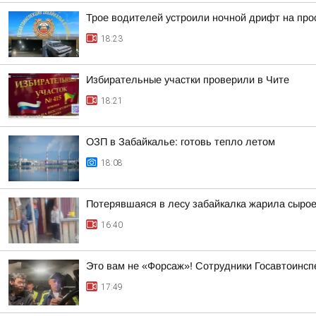
Трое водителей устроили ночной дрифт на про
18:23
Избирательные участки проверили в Чите
18:21
ОЗП в Забайкалье: готовь тепло летом
18:08
Потерявшаяся в лесу забайкалка жарила сыро
16:40
Это вам не «Форсаж»! Сотрудники Госавтоинсп
17:49