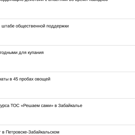
в штабе общественной поддержки
игодными для купания
раты в 45 пробах овощей
нкурса ТОС «Решаем сами» в Забайкалье
т в Петровске-Забайкальском