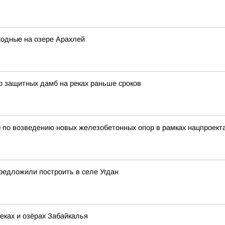
ходные на озере Арахлей
о защитных дамб на реках раньше сроков
ы по возведению новых железобетонных опор в рамках нацпроект
редложили построить в селе Угдан
еках и озёрах Забайкалья