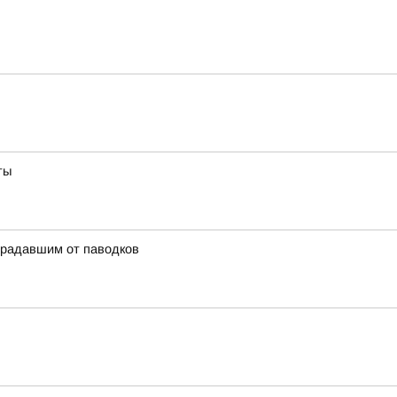
ты
традавшим от паводков